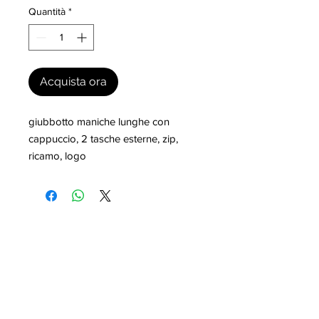
Quantità
*
Acquista ora
giubbotto maniche lunghe con 
cappuccio, 2 tasche esterne, zip, 
ricamo, logo
I nostri marchi
MILLEVANTAGGI.COM