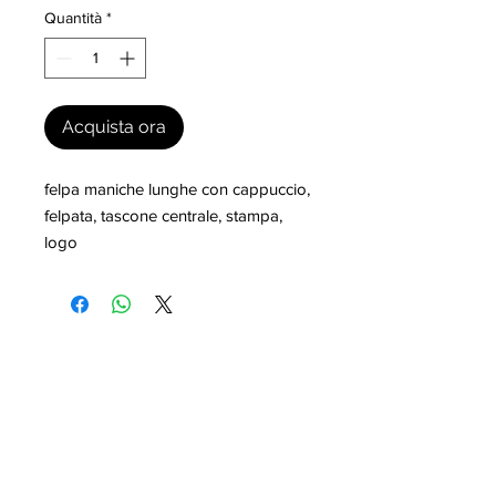
Quantità
*
Acquista ora
felpa maniche lunghe con cappuccio, 
felpata, tascone centrale, stampa, 
logo
I nostri marchi
MILLEVANTAGGI.COM