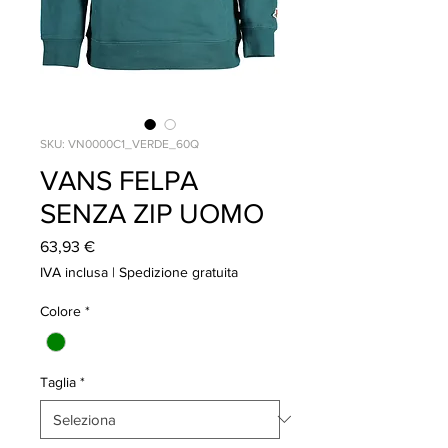
SKU: VN0000C1_VERDE_60Q
VANS FELPA
SENZA ZIP UOMO
Prezzo
63,93 €
IVA inclusa
|
Spedizione gratuita
Colore
*
Taglia
*