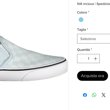
IVA inclusa
|
Spedizio
Colore
*
Taglia
*
Seleziona
Quantità
*
Acquista ora