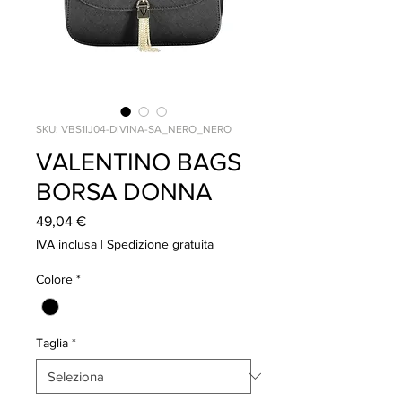
SKU: VBS1IJ04-DIVINA-SA_NERO_NERO
VALENTINO BAGS
BORSA DONNA
Prezzo
49,04 €
IVA inclusa
|
Spedizione gratuita
Colore
*
Taglia
*