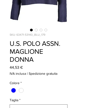
SKU: 63471-53140_BLU_179
U.S. POLO ASSN.
MAGLIONE
DONNA
Prezzo
44,53 €
IVA inclusa
|
Spedizione gratuita
Colore
*
Taglia
*