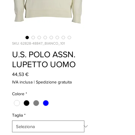
SKU: 62828-48847_BIANCO_101
U.S. POLO ASSN.
LUPETTO UOMO
Prezzo
44,53 €
IVA inclusa
|
Spedizione gratuita
Colore
*
Taglia
*