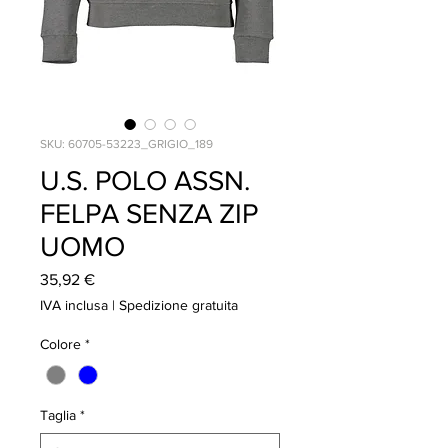
SKU: 60705-53223_GRIGIO_189
U.S. POLO ASSN.
FELPA SENZA ZIP
UOMO
Prezzo
35,92 €
IVA inclusa
|
Spedizione gratuita
Colore
*
Taglia
*