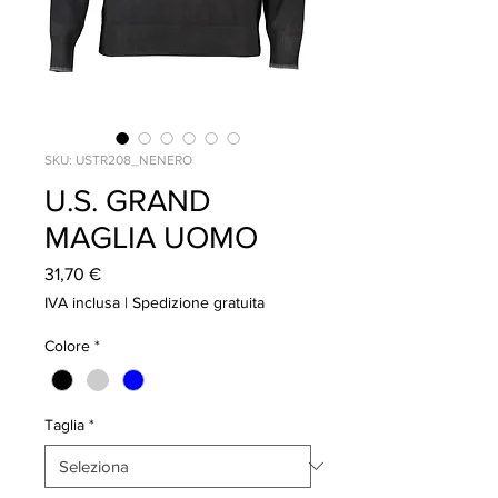
SKU: USTR208_NENERO
U.S. GRAND
MAGLIA UOMO
Prezzo
31,70 €
IVA inclusa
|
Spedizione gratuita
Colore
*
Taglia
*