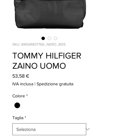
SKU: AM0AM07766_NERO_BDS
TOMMY HILFIGER
ZAINO UOMO
Prezzo
53,58 €
IVA inclusa
|
Spedizione gratuita
Colore
*
Taglia
*