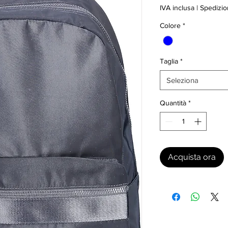
IVA inclusa
|
Spedizio
Colore
*
Taglia
*
Seleziona
Quantità
*
Acquista ora