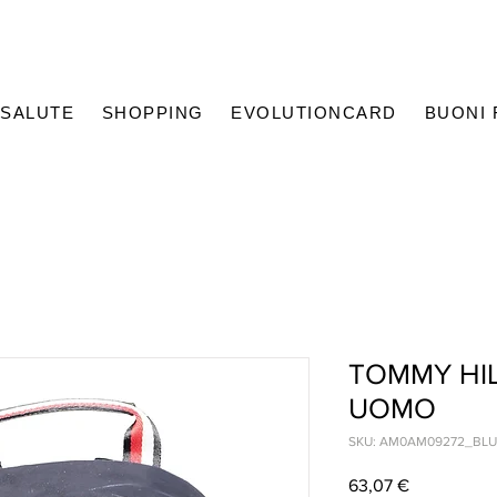
SALUTE
SHOPPING
EVOLUTIONCARD
BUONI
TOMMY HIL
UOMO
SKU: AM0AM09272_BL
Prezzo
63,07 €