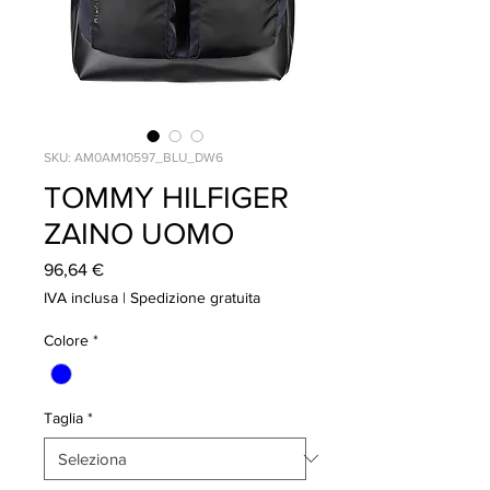
SKU: AM0AM10597_BLU_DW6
TOMMY HILFIGER
ZAINO UOMO
Prezzo
96,64 €
IVA inclusa
|
Spedizione gratuita
Colore
*
Taglia
*