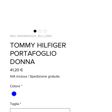
SKU: AW0AW14224_BLU_DW6
TOMMY HILFIGER
PORTAFOGLIO
DONNA
Prezzo
41,20 €
IVA inclusa
|
Spedizione gratuita
Colore
*
Taglia
*