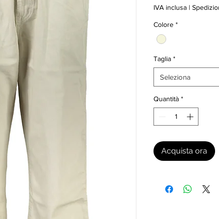
IVA inclusa
|
Spedizio
Colore
*
Taglia
*
Seleziona
Quantità
*
Acquista ora