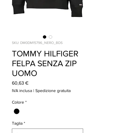
SKU: DM0DM15796_NERO_BDS
TOMMY HILFIGER
FELPA SENZA ZIP
UOMO
Prezzo
60,63 €
IVA inclusa
|
Spedizione gratuita
Colore
*
Taglia
*