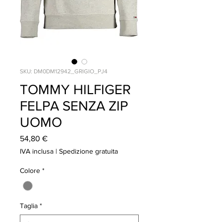
SKU: DM0DM12942_GRIGIO_PJ4
TOMMY HILFIGER
FELPA SENZA ZIP
UOMO
Prezzo
54,80 €
IVA inclusa
|
Spedizione gratuita
Colore
*
Taglia
*