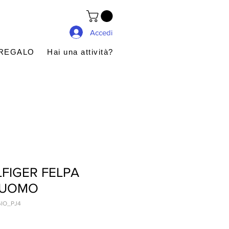
Accedi
 REGALO
Hai una attività?
FIGER FELPA
P UOMO
GIO_PJ4