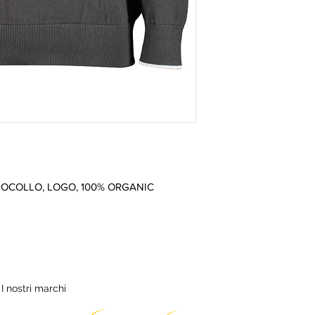
OCOLLO, LOGO, 100% ORGANIC 
I nostri marchi