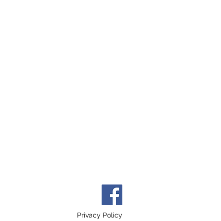
Privacy Policy