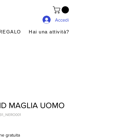
Accedi
 REGALO
Hai una attività?
ND MAGLIA UOMO
B1_NERO001
ne gratuita