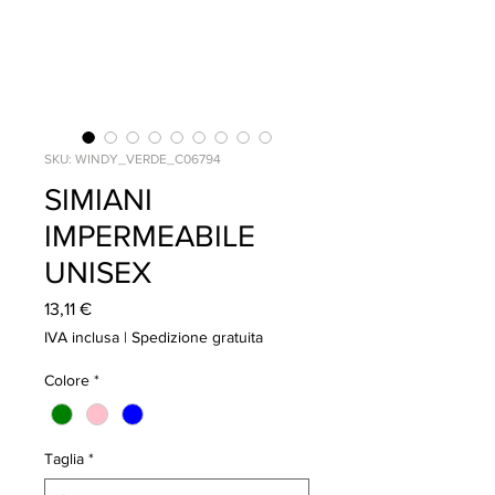
SKU: WINDY_VERDE_C06794
SIMIANI
IMPERMEABILE
UNISEX
Prezzo
13,11 €
IVA inclusa
|
Spedizione gratuita
Colore
*
Taglia
*