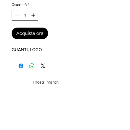
Quantità
*
Acquista ora
GUANTI, LOGO
I nostri marchi
MILLEVANTAGGI.COM
Evolution s.r.l.
Partita IVA: 02572590020