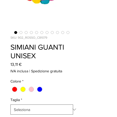
SKU: 902_ROSSO_C81079
SIMIANI GUANTI
UNISEX
Prezzo
13,11 €
IVA inclusa
|
Spedizione gratuita
Colore
*
Taglia
*