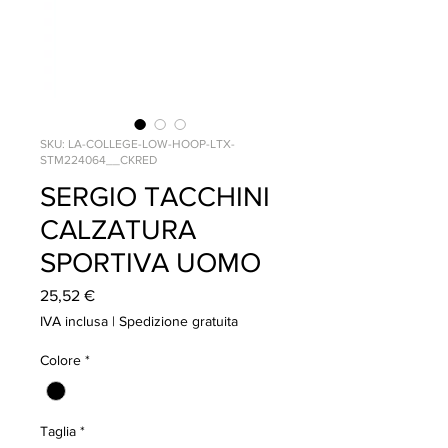
SKU: LA-COLLEGE-LOW-HOOP-LTX-
STM224064__CKRED
SERGIO TACCHINI
CALZATURA
SPORTIVA UOMO
Prezzo
25,52 €
IVA inclusa
|
Spedizione gratuita
Colore
*
Taglia
*