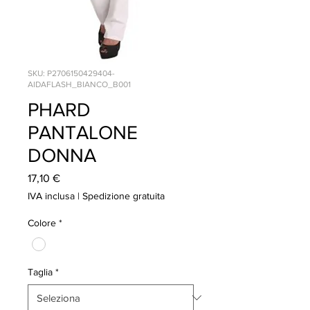
SKU: P2706150429404-
AIDAFLASH_BIANCO_B001
PHARD
PANTALONE
DONNA
Prezzo
17,10 €
IVA inclusa
|
Spedizione gratuita
Colore
*
Taglia
*