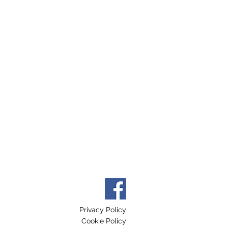
Privacy Policy
Cookie Policy