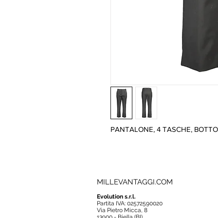
PANTALONE, 4 TASCHE, BOTTO
MILLEVANTAGGI.COM
Evolution s.r.l.
Partita IVA: 02572590020
Via Pietro Micca, 8
13900 - Biella (BI)