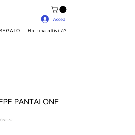
Accedi
 REGALO
Hai una attività?
PEPE PANTALONE
103NERO