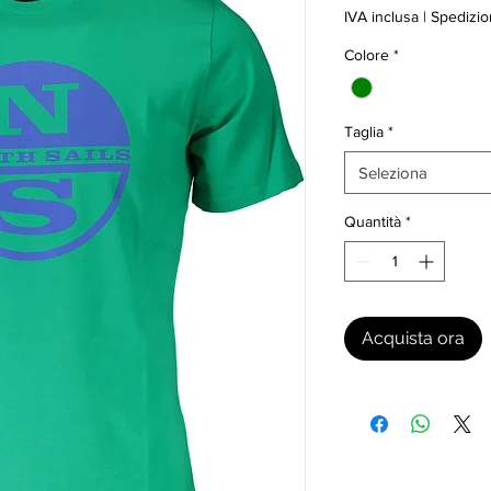
IVA inclusa
|
Spedizio
Colore
*
Taglia
*
Seleziona
Quantità
*
Acquista ora