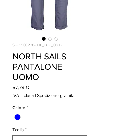
SKU: 903238-000_BLU_0802
NORTH SAILS
PANTALONE
UOMO
Prezzo
57,78 €
IVA inclusa
|
Spedizione gratuita
Colore
*
Taglia
*