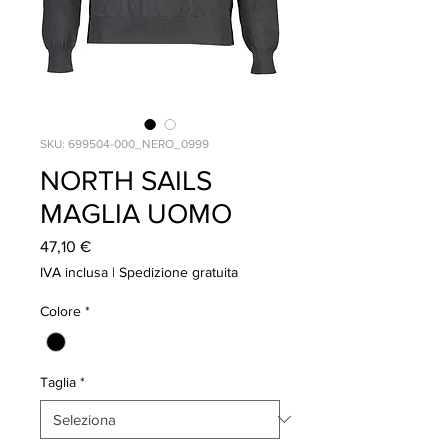
SKU: 699504-000_NERO_0999
NORTH SAILS
MAGLIA UOMO
Prezzo
47,10 €
IVA inclusa
|
Spedizione gratuita
Colore
*
Taglia
*