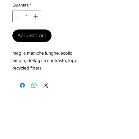
Quantità
*
Acquista ora
maglia maniche lunghe, scollo 
ampio, dettagli a contrasto, logo, 
recycled fibers
I nostri marchi
MILLEVANTAGGI.COM