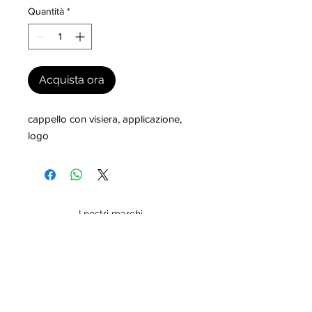
Quantità
*
Acquista ora
cappello con visiera, applicazione, 
logo
I nostri marchi
MILLEVANTAGGI.COM