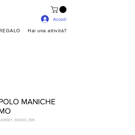
Accedi
 REGALO
Hai una attività?
 POLO MANICHE
OMO
-JERSEY_ROSSO_R05