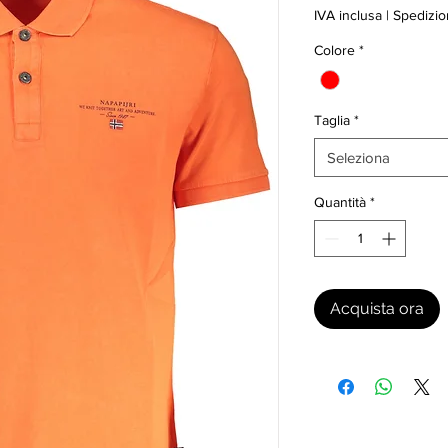
IVA inclusa
|
Spedizio
Colore
*
Taglia
*
Seleziona
Quantità
*
Acquista ora