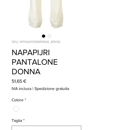
SKU: NP0A4HD6MNINA_BIN1A
NAPAPIJRI
PANTALONE
DONNA
Prezzo
51,65 €
IVA inclusa
|
Spedizione gratuita
Colore
*
Taglia
*