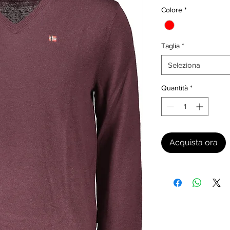
Colore
*
Taglia
*
Seleziona
Quantità
*
Acquista ora