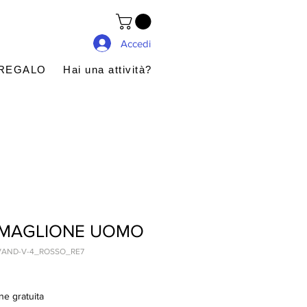
Accedi
 REGALO
Hai una attività?
I MAGLIONE UOMO
VAND-V-4_ROSSO_RE7
ne gratuita