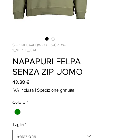
SKU: NP0A4FQW-BALIS-CREW-
1_VERDE_GAE
NAPAPIJRI FELPA
SENZA ZIP UOMO
Prezzo
43,38 €
IVA inclusa
|
Spedizione gratuita
Colore
*
Taglia
*