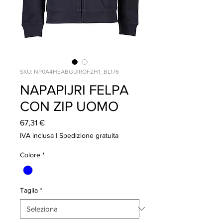
SKU: NP0A4HEABGUIROFZH1_BL176
NAPAPIJRI FELPA
CON ZIP UOMO
Prezzo
67,31 €
IVA inclusa
|
Spedizione gratuita
Colore
*
Taglia
*