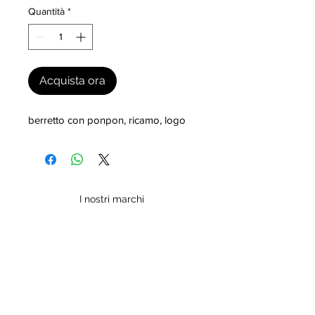
Quantità
*
Acquista ora
berretto con ponpon, ricamo, logo
I nostri marchi
MILLEVANTAGGI.COM
Evolution s.r.l.
Partita IVA: 02572590020