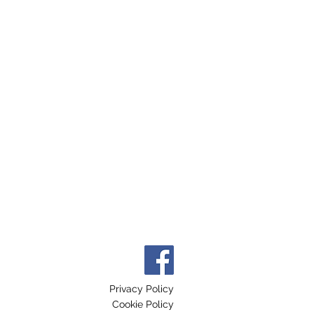
Privacy Policy
Cookie Policy