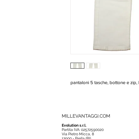
pantaloni 5 tasche, bottone e zip,
MILLEVANTAGGI.COM
Evolution s.r.l.
Partita IVA: 02572590020
Via Pietro Micca, 8
13900 - Biella (BI)