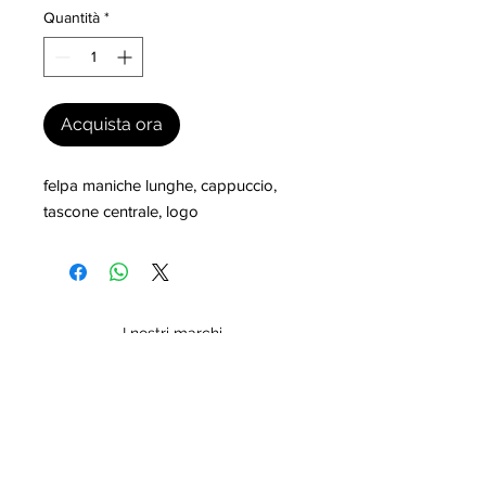
Quantità
*
Acquista ora
felpa maniche lunghe, cappuccio, 
tascone centrale, logo
I nostri marchi
MILLEVANTAGGI.COM