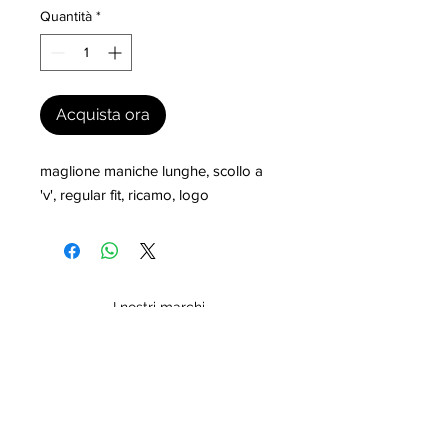
Quantità
*
Acquista ora
maglione maniche lunghe, scollo a 
'v', regular fit, ricamo, logo
I nostri marchi
MILLEVANTAGGI.COM