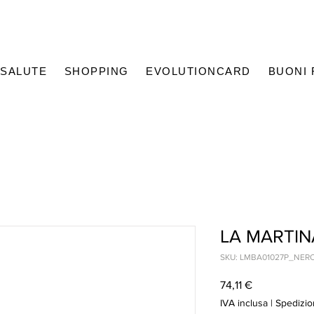
SALUTE
SHOPPING
EVOLUTIONCARD
BUONI
LA MARTI
SKU: LMBA01027P_NER
Prezzo
74,11 €
IVA inclusa
|
Spedizio