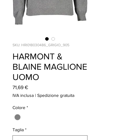
SKU: HRI018030486_GRIGIO_905
HARMONT &
BLAINE MAGLIONE
UOMO
Prezzo
71,69 €
IVA inclusa
|
Spedizione gratuita
Colore
*
Taglia
*