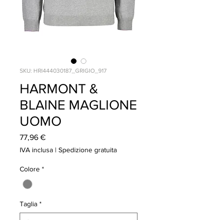
SKU: HRI444030187_GRIGIO_917
HARMONT &
BLAINE MAGLIONE
UOMO
Prezzo
77,96 €
IVA inclusa
|
Spedizione gratuita
Colore
*
Taglia
*