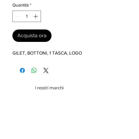
Quantità
*
Acquista ora
GILET, BOTTONI, 1 TASCA, LOGO
I nostri marchi
MILLEVANTAGGI.COM
Evolution s.r.l.
Partita IVA: 02572590020