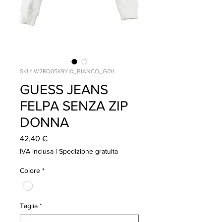
SKU: W2RQ05K9YI0_BIANCO_G011
GUESS JEANS
FELPA SENZA ZIP
DONNA
Prezzo
42,40 €
IVA inclusa
|
Spedizione gratuita
Colore
*
Taglia
*