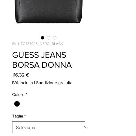
SKU: ZG787925_NERO_BLACK
GUESS JEANS
BORSA DONNA
Prezzo
116,32 €
IVA inclusa
|
Spedizione gratuita
Colore
*
Taglia
*