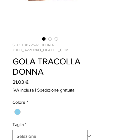
SKU: TUB225-REDFORD-
JUDO_AZZURRO_HEATHE_CLIME
GOLA TRACOLLA
DONNA
Prezzo
21,03 €
IVA inclusa
|
Spedizione gratuita
Colore
*
Taglia
*