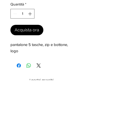
Quantità
*
Acquista ora
pantalone 5 tasche, zip e bottone, 
logo
I nostri marchi
MILLEVANTAGGI.COM