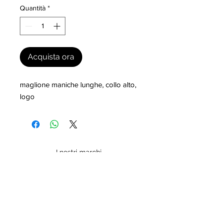
Quantità
*
Acquista ora
maglione maniche lunghe, collo alto, 
logo
I nostri marchi
MILLEVANTAGGI.COM