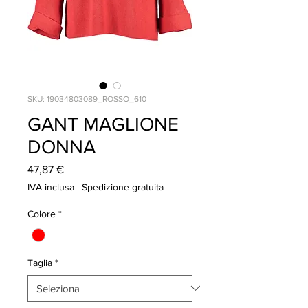
SKU: 19034803089_ROSSO_610
GANT MAGLIONE
DONNA
Prezzo
47,87 €
IVA inclusa
|
Spedizione gratuita
Colore
*
Taglia
*