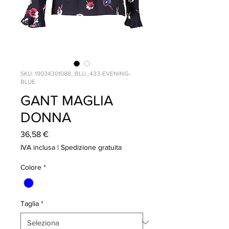
SKU: 19034301088_BLU_433-EVENING-
BLUE
GANT MAGLIA
DONNA
Prezzo
36,58 €
IVA inclusa
|
Spedizione gratuita
Colore
*
Taglia
*