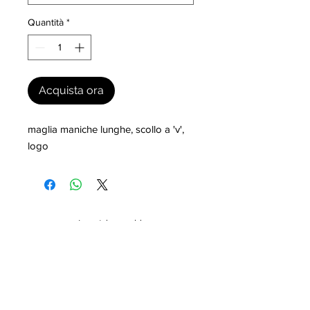
Quantità
*
Acquista ora
maglia maniche lunghe, scollo a 'v', 
logo
I nostri marchi
MILLEVANTAGGI.COM