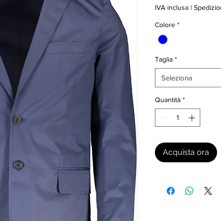
IVA inclusa
|
Spedizio
Colore
*
Taglia
*
Seleziona
Quantità
*
Acquista ora