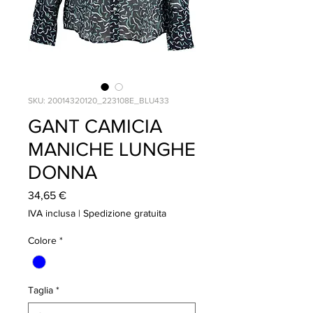
SKU: 20014320120_223108E_BLU433
GANT CAMICIA
MANICHE LUNGHE
DONNA
Prezzo
34,65 €
IVA inclusa
|
Spedizione gratuita
Colore
*
Taglia
*