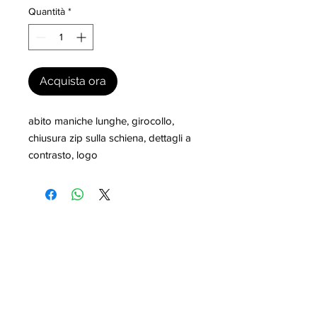
Quantità
*
Acquista ora
abito maniche lunghe, girocollo, 
chiusura zip sulla schiena, dettagli a 
contrasto, logo
I nostri marchi
MILLEVANTAGGI.COM