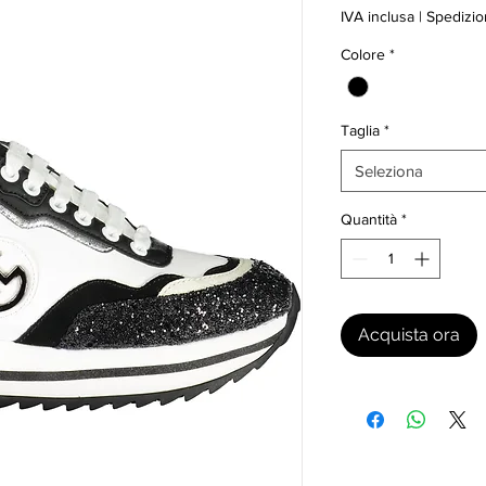
IVA inclusa
|
Spedizio
Colore
*
Taglia
*
Seleziona
Quantità
*
Acquista ora